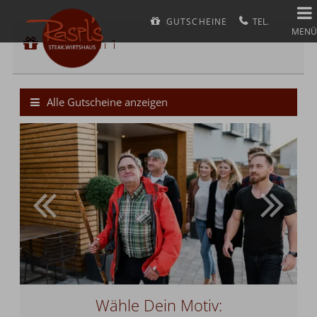
GUTSCHEINE
Gutschein 1
MENÜ
Gutscheinwert:
Gutschein 1
€ 105,--
Bier-Wallfahrt nach Altötting
Alle Gutscheine anzeigen
Wähle Dein Motiv: