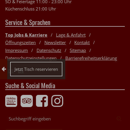
SO & Feiertage 11:00 - 23:00 Uhr
Küchenschluss 21:00 Uhr
Service & Sprachen
Top Jobs & Karriere
Lage & Anfahrt
Öffnungszeiten
Newsletter
Kontakt
Impressum
Datenschutz
Sitemap
Datenschutzeinstellungen
Barrierefreiheitserklärung
Reservierung einklappen
Jetzt Tisch reservieren
DE
EN
Suche & Social Media
Suchbegriff
Suc
eingeben