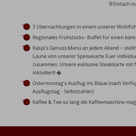
🐰Einfach m
3 Übernachtungen
in einem unserer Wohlfü
Regionales Frühstücks- Buffet
für einen bär
Raspl`s Genuss.Menü an jedem Abend
~ stell
Laune von unserer
Speisekarte
Euer individ
zusammen. Unsere exklusive
Steakkarte
mit 
inkludiert! �
Ostermontag's Ausflug
ins Blaue (nach Verf
Ausflugstag - Selbstzahler)
Kaffee & Tee
so lang die Kaffeemaschine mag. 