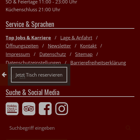
SO & Feiertage 11:00 - 23:00 Uhr
Küchenschluss 21:00 Uhr
Service & Sprachen
Top Jobs & Karriere
Lage & Anfahrt
Öffnungszeiten
Newsletter
Kontakt
Impressum
Datenschutz
Sitemap
Datenschutzeinstellungen
Barrierefreiheitserklärung
Reservierung einklappen
Jetzt Tisch reservieren
DE
EN
Suche & Social Media
Suchbegriff
Suc
eingeben