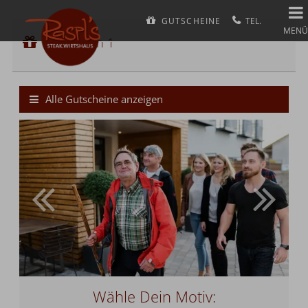
GUTSCHEINE
Gutschein 1
MENÜ
Gutscheinwert:
Gutschein 1
€ 105,--
Bier-Wallfahrt nach Altötting
Alle Gutscheine anzeigen
Wähle Dein Motiv: