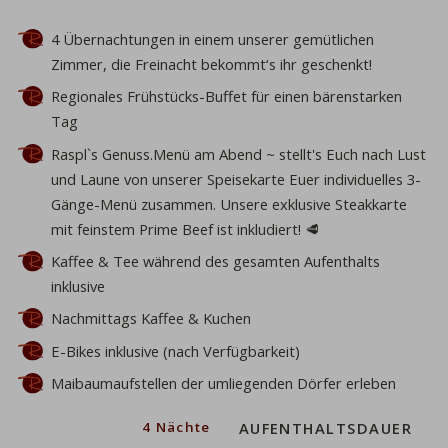
4 Übernachtungen
in einem unserer gemütlichen
Zimmer, die Freinacht bekommt‘s ihr geschenkt!
Regionales Frühstücks-Buffet
für einen bärenstarken
Tag
Raspl`s Genuss.Menü
am Abend ~ stellt's Euch nach Lust
und Laune von unserer
Speisekarte
Euer individuelles 3-
Gänge-Menü zusammen.
Unsere exklusive
Steakkarte
mit feinstem Prime Beef ist inkludiert!
🥩
Kaffee & Tee
während des gesamten Aufenthalts
inklusive
Nachmittags
Kaffee & Kuchen
E-Bikes
inklusive (nach Verfügbarkeit)
Maibaumaufstellen
der umliegenden Dörfer erleben
ahl
4 Nächte
AUFENTHALTSDAUER