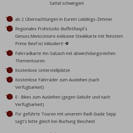
Sattel schwingen!
ab 2 Übernachtungen
in Eurem
Lieblings-Zimmer
Regionales Frühstücks-Buffet
Raspl`s
Genuss.Menü
Unsere exklusive
Steakkarte
mit feinstem
Prime Beef ist inkludiert!
🥩
Fahrradkarte Inn-Salzach
mit abwechslungsreichen
Thementouren
Kostenlose
Unterstellplätze
Kostenlose
Fahrräder zum Ausleihen (nach
Verfügbarkeit)
E- Bikes zum Ausleihen
(gegen Gebühr und nach
Verfügbarkeit)
Für
geführte Touren
mit unserem
Radl-Guide Sepp
sagt's bitte gleich bei Buchung Bescheid
ahl