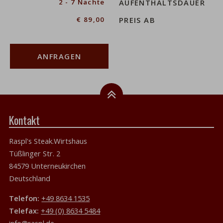
2 - 7 Nächte
AUFENTHALTSDAUER
€ 89,00
PREIS AB
ANFRAGEN
Kontakt
Raspl's Steak.Wirtshaus
Tüßlinger Str. 2
84579 Unterneukirchen
Deutschland
Telefon:
+49 8634 1535
Telefax:
+49 (0) 8634 5484
info@raspl.de