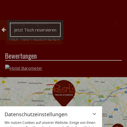
Suchbegriff
Suc
eingeben
Reservierung einklappen
Jetzt Tisch reservieren
HIER TISCH RESERVIEREN
Bewertungen
Datenschutzeinstellungen
Wir nutzen Cookies auf unserer Website. Einige von ihnen