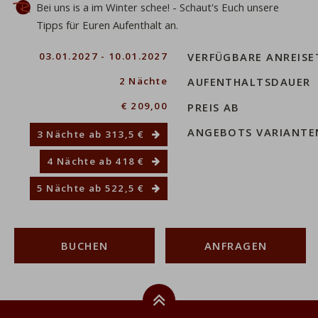
Bei uns is a im Winter schee! - Schaut's Euch unsere
Tipps für Euren Aufenthalt an.
ahl
03.01.2027 - 10.01.2027
VERFÜGBARE ANREISE
2 Nächte
AUFENTHALTSDAUER
€ 209,00
PREIS AB
ANGEBOTS VARIANTE
3 Nächte
ab 313,5 €
4 Nächte
ab 418 €
5 Nächte
ab 522,5 €
BUCHEN
ANFRAGEN