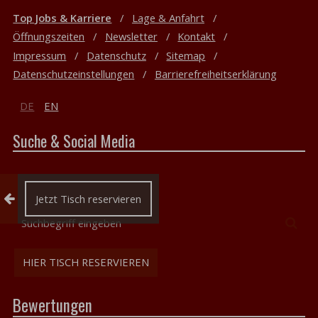
Top Jobs & Karriere
Lage & Anfahrt
Öffnungszeiten
Newsletter
Kontakt
Impressum
Datenschutz
Sitemap
Datenschutzeinstellungen
Barrierefreiheitserklärung
DE
EN
Suche & Social Media
Reservierung einklappen
Jetzt Tisch reservieren
Suchbegriff
Suc
eingeben
HIER TISCH RESERVIEREN
Bewertungen