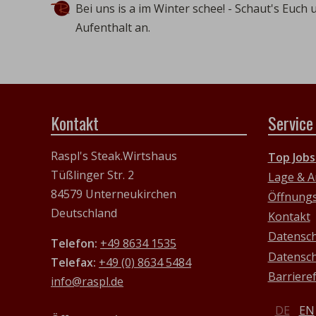
Bei uns is a im Winter schee! - Schaut's Euch
Aufenthalt an.
Kontakt
Service
Raspl's Steak.Wirtshaus
Top Jobs
Tüßlinger Str. 2
Lage & A
84579 Unterneukirchen
Öffnungs
Deutschland
Kontakt
Datensc
Telefon:
+49 8634 1535
Datensch
Telefax:
+49 (0) 8634 5484
Barriere
info@raspl.de
DE
EN