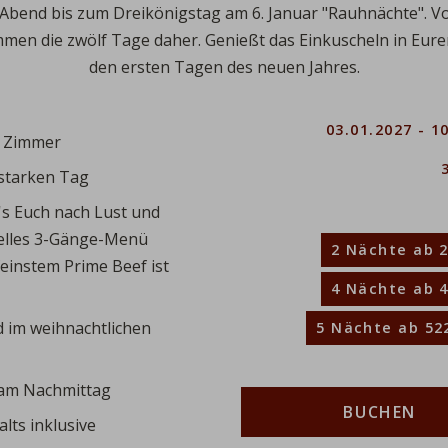
 Abend bis zum Dreikönigstag am 6. Januar "
Rauhnächte
". V
ommen die zwölf Tage daher. Genießt das
Einkuscheln
in Eure
den ersten Tagen des neuen Jahres.
Beschreibung
Anzahl
03.01.2027 - 1
n Zimmer
starken Tag
's Euch nach Lust und
uelles 3-Gänge-Menü
2 Nächte
ab 2
feinstem Prime Beef ist
4 Nächte
ab 4
 im weihnachtlichen
5 Nächte
ab 522
 am Nachmittag
BUCHEN
ts inklusive