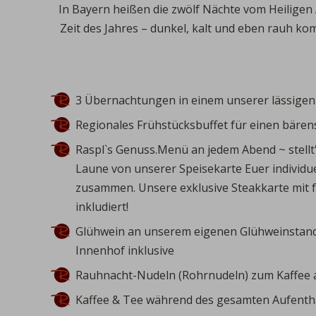
In Bayern heißen die zwölf Nächte vom Heiligen
Zeit des Jahres – dunkel, kalt und eben rauh k
3 Übernachtungen
in einem unserer lässige
Regionales
Frühstücksbuffet
für einen bären
Raspl`s Genuss.Menü
an jedem Abend ~ stellt
Laune von unserer
Speisekarte
Euer individ
zusammen.
Unsere exklusive
Steakkarte
mit 
inkludiert!
Glühwein
an unserem eigenen Glühweinstand
Innenhof inklusive
Rauhnacht-Nudeln
(Rohrnudeln) zum Kaffee
Kaffee & Tee
während des gesamten Aufenthal