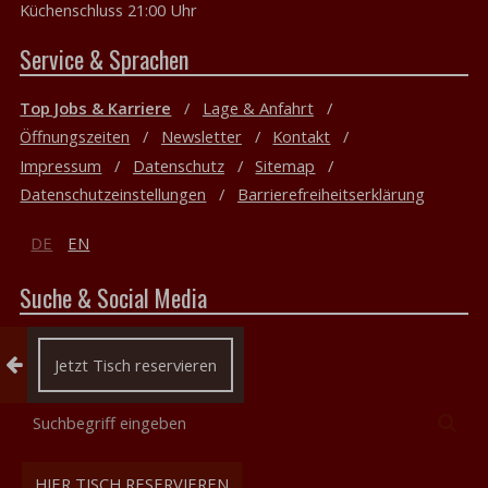
Küchenschluss 21:00 Uhr
Service & Sprachen
Top Jobs & Karriere
Lage & Anfahrt
Öffnungszeiten
Newsletter
Kontakt
Impressum
Datenschutz
Sitemap
Datenschutzeinstellungen
Barrierefreiheitserklärung
DE
EN
Suche & Social Media
Reservierung einklappen
Jetzt Tisch reservieren
Suchbegriff
Suc
eingeben
HIER TISCH RESERVIEREN