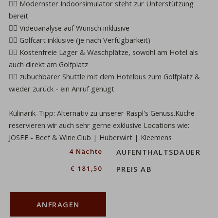
🏌️‍♀️ Modernster
Indoorsimulator
steht zur Unterstützung
bereit
🏌️‍♀️ Videoanalyse auf Wunsch
inklusive
🏌️‍♀️ Golfcart inklusive
(je nach Verfügbarkeit)
🏌️‍♀️ Kostenfreie Lager & Waschplätze,
sowohl am Hotel als
auch direkt am Golfplatz
🏌️‍♀️ zubuchbarer Shuttle
mit dem Hotelbus zum Golfplatz &
wieder zurück - ein Anruf genügt
Kulinarik-Tipp:
Alternativ zu unserer Raspl's Genuss.Küche
reservieren wir auch sehr gerne exklusive Locations wie:
JOSEF - Beef & Wine.Club
|
Huberwirt
|
Kleemens
ahl
4 Nächte
AUFENTHALTSDAUER
€ 181,50
PREIS AB
ANFRAGEN