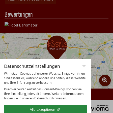
Bewertungen
Datenschutzeinstellungen
Wir nutzen Cookies auf unserer Website. Einige von ihnen
sind essenziell, während andere uns helfen, diese Website
und Ihre Erfahrung zu verbessern.
Durch erneuten Aufruf des Consent-Dialogs können Sie
Ihre Einstellung jederzeit ändern. Weitere Informationen
finden Sie in unseren Datenschutzhinweisen.
vi
Alle akzeptieren
G