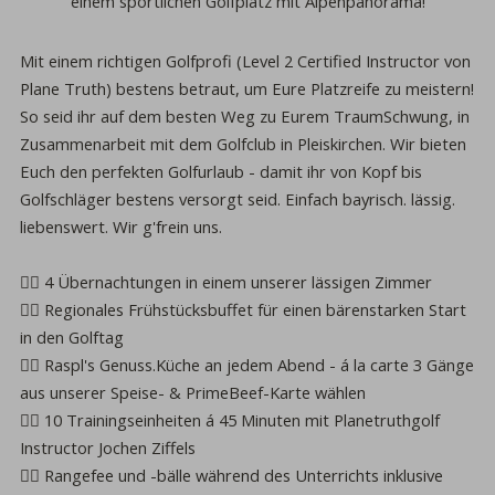
einem
sportlichen Golfplatz mit Alpenpanorama
!
Mit einem
richtigen Golfprofi
(Level 2 Certified Instructor von
Plane Truth) bestens betraut, um Eure Platzreife zu meistern!
So seid ihr
auf dem besten Weg zu Eurem TraumSchwung
, in
Zusammenarbeit mit dem
Golfclub in Pleiskirchen
. Wir bieten
Euch den perfekten Golfurlaub - damit ihr
von Kopf bis
Golfschläger
bestens versorgt seid. Einfach
bayrisch. lässig.
liebenswert.
Wir g'frein uns.
🏌️‍♀️ 4 Übernachtungen
in einem unserer
lässigen Zimmer
🏌️‍♀️ Regionales
Frühstücksbuffet
für einen bärenstarken Start
in den Golftag
🏌️‍♀️ Raspl's Genuss.Küche
an jedem Abend - á la carte 3 Gänge
aus unserer
Speise- & PrimeBeef-Karte
wählen
🏌️‍♀️ 10 Trainingseinheiten á 45 Minuten mit
Planetruthgolf
Instructor Jochen Ziffels
🏌️‍♀️ Rangefee und -bälle während des Unterrichts
inklusive